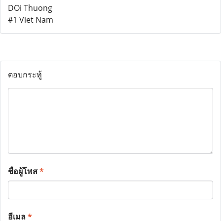
ตอบกระทู้
ชื่อผู้โพส
*
อีเมล
*