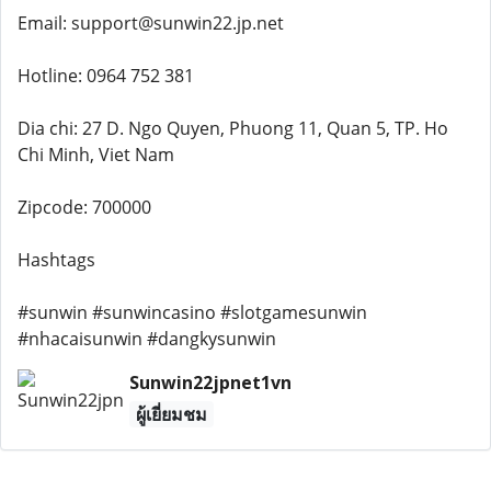
Email: support@sunwin22.jp.net
Hotline: 0964 752 381
Dia chi: 27 D. Ngo Quyen, Phuong 11, Quan 5, TP. Ho
Chi Minh, Viet Nam
Zipcode: 700000
Hashtags
#sunwin #sunwincasino #slotgamesunwin
#nhacaisunwin #dangkysunwin
Sunwin22jpnet1vn
ผู้เยี่ยมชม