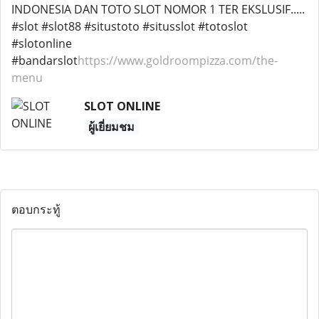
INDONESIA DAN TOTO SLOT NOMOR 1 TER EKSLUSIF.....
#slot #slot88 #situstoto #situsslot #totoslot
#slotonline
#bandarslot
https://www.goldroompizza.com/the-
menu
SLOT ONLINE
ผู้เยี่ยมชม
ตอบกระทู้