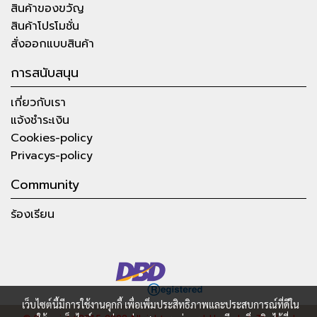
สินค้าของขวัญ
สินค้าโปรโมชั่น
สั่งออกแบบสินค้า
การสนับสนุน
เกี่ยวกับเรา
แจ้งชำระเงิน
Cookies-policy
Privacys-policy
Community
ร้องเรียน
เว็บไซต์นี้มีการใช้งานคุกกี้ เพื่อเพิ่มประสิทธิภาพและประสบการณ์ที่ดีใน