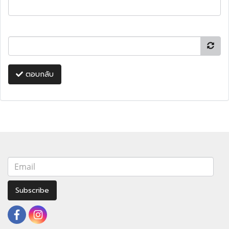
ตอบกลับ
Subscribe