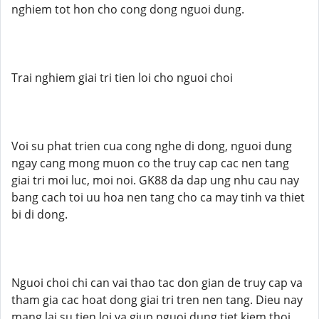
nghiem tot hon cho cong dong nguoi dung.
Trai nghiem giai tri tien loi cho nguoi choi
Voi su phat trien cua cong nghe di dong, nguoi dung
ngay cang mong muon co the truy cap cac nen tang
giai tri moi luc, moi noi. GK88 da dap ung nhu cau nay
bang cach toi uu hoa nen tang cho ca may tinh va thiet
bi di dong.
Nguoi choi chi can vai thao tac don gian de truy cap va
tham gia cac hoat dong giai tri tren nen tang. Dieu nay
mang lai su tien loi va giup nguoi dung tiet kiem thoi