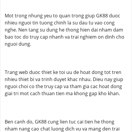
Mot trong nhung yeu to quan trong giup GK88 duoc
nhieu nguoi tin tuong chinh la su dau tu vao cong
nghe. Nen tang su dung he thong hien dai nham dam
bao toc do truy cap nhanh va trai nghiem on dinh cho
nguoi dung.
Trang web duoc thiet ke toi uu de hoat dong tot tren
nhieu thiet bi va trinh duyet khac nhau. Dieu nay giup
nguoi choi co the truy cap va tham gia cac hoat dong
giai tri mot cach thuan tien ma khong gap kho khan.
Ben canh do, GK88 cung lien tuc cai tien he thong
nham nang cao chat luong dich vu va mang den trai