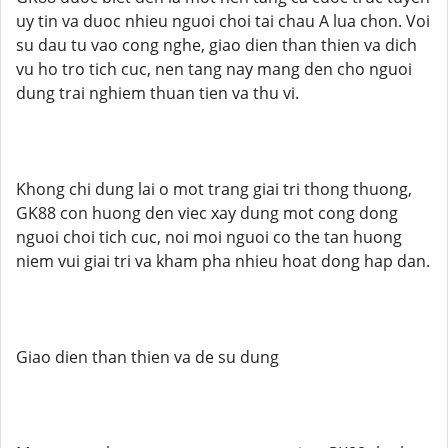
uy tin va duoc nhieu nguoi choi tai chau A lua chon. Voi
su dau tu vao cong nghe, giao dien than thien va dich
vu ho tro tich cuc, nen tang nay mang den cho nguoi
dung trai nghiem thuan tien va thu vi.
Khong chi dung lai o mot trang giai tri thong thuong,
GK88 con huong den viec xay dung mot cong dong
nguoi choi tich cuc, noi moi nguoi co the tan huong
niem vui giai tri va kham pha nhieu hoat dong hap dan.
Giao dien than thien va de su dung