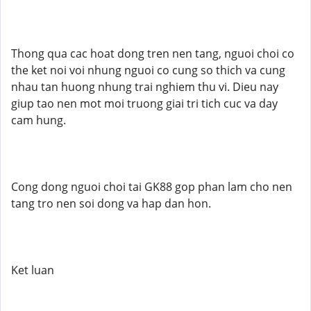
Thong qua cac hoat dong tren nen tang, nguoi choi co
the ket noi voi nhung nguoi co cung so thich va cung
nhau tan huong nhung trai nghiem thu vi. Dieu nay
giup tao nen mot moi truong giai tri tich cuc va day
cam hung.
Cong dong nguoi choi tai GK88 gop phan lam cho nen
tang tro nen soi dong va hap dan hon.
Ket luan