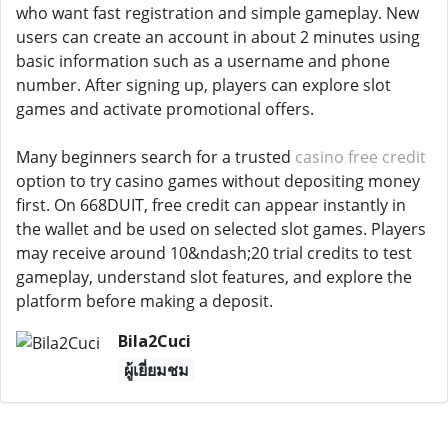
who want fast registration and simple gameplay. New
users can create an account in about 2 minutes using
basic information such as a username and phone
number. After signing up, players can explore slot
games and activate promotional offers.
Many beginners search for a trusted
casino free credit
option to try casino games without depositing money
first. On 668DUIT, free credit can appear instantly in
the wallet and be used on selected slot games. Players
may receive around 10&ndash;20 trial credits to test
gameplay, understand slot features, and explore the
platform before making a deposit.
Bila2Cuci
ผู้เยี่ยมชม