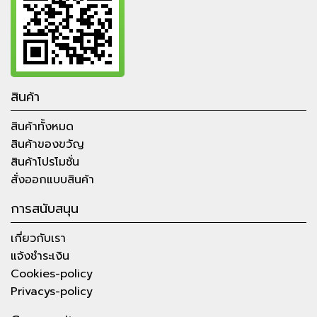
สินค้า
สินค้าทั้งหมด
สินค้าของขวัญ
สินค้าโปรโมชั่น
สั่งออกแบบสินค้า
การสนับสนุน
เกี่ยวกับเรา
แจ้งชำระเงิน
Cookies-policy
Privacys-policy