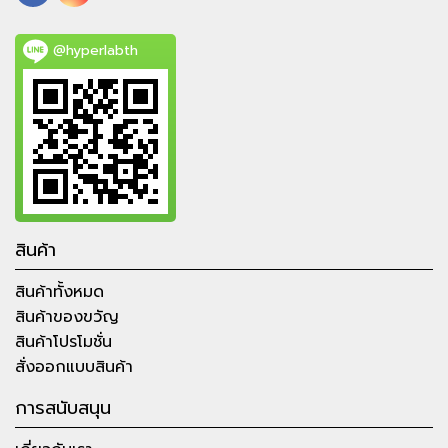
@hyperlabth
สินค้า
สินค้าทั้งหมด
สินค้าของขวัญ
สินค้าโปรโมชั่น
สั่งออกแบบสินค้า
การสนับสนุน