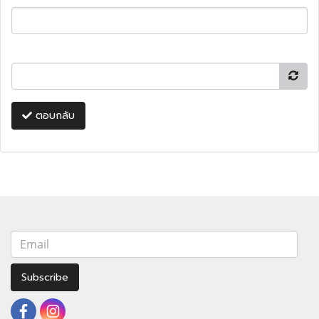
ตอบกลับ
Subscribe