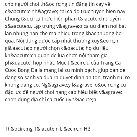
cho người choi th&ocirc;ng tin đăng tin cay về
c&aacute;c nh&agrave; cai ca do truc tuyen hien nay.
Chung t&ocirc;i thực hiện phan t&iacute;ch truyện
s&aacute;u, tập trung v&agrave;o ca uu diem noi bat
lan nhung han che ma nhieu trang khac thuong bo
qua. Nội dung dược cấp nhất thương xuy&ecirc;n
gi&aacute;p người chọn c&oacute; họ du liệu
kh&aacute;ch quan de lua chơn nội tham gia
ph&uacute; hợp nhất. Mục ti&ecirc;u của Trang Ca
Cuoc Bong Da la mang lai su minh bạch, giup ban de
dang so sanh va dua ra quyet dinh an ton, tranh rui ro
khong dang co. Ng&agrave;y l&agrave; c&ocirc;ng cư
đặc lực để người choi nang cao hiểu biết v&agrave;
chơn dung địa chỉ ca cuốc uy t&iacute;n.
Th&ocirc;ng T&iacute;n Li&ecirc;n Hệ