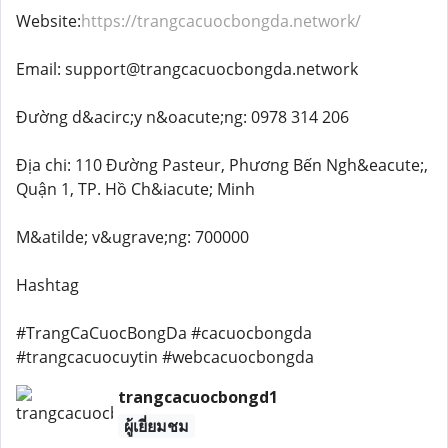
Website:
https://trangcacuocbongda.network/
Email: support@trangcacuocbongda.network
Đường d&acirc;y n&oacute;ng: 0978 314 206
Địa chi: 110 Đường Pasteur, Phương Bến Ngh&eacute;,
Quận 1, TP. Hồ Ch&iacute; Minh
M&atilde; v&ugrave;ng: 700000
Hashtag
#TrangCaCuocBongDa #cacuocbongda
#trangcacuocuytin #webcacuocbongda
trangcacuocbongd1
ผู้เยี่ยมชม