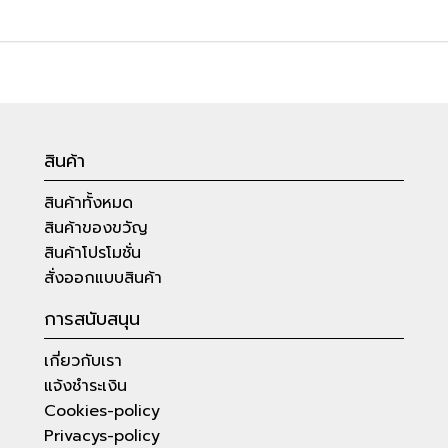
สินค้า
สินค้าทั้งหมด
สินค้าของขวัญ
สินค้าโปรโมชั่น
สั่งออกแบบสินค้า
การสนับสนุน
เกี่ยวกับเรา
แจ้งชำระเงิน
Cookies-policy
Privacys-policy