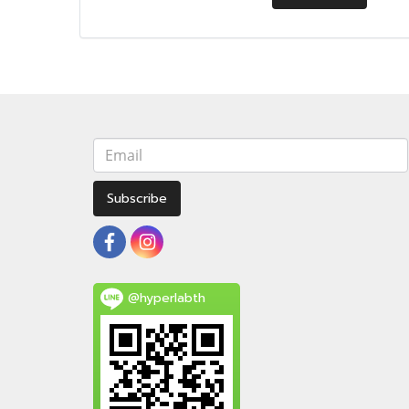
Subscribe
@hyperlabth