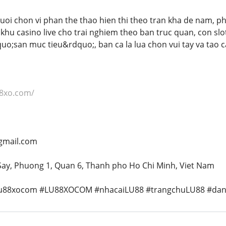
oi chon vi phan the thao hien thi theo tran kha de nam, ph
hu casino live cho trai nghiem theo ban truc quan, con slot 
quo;san muc tieu&rdquo;, ban ca la lua chon vui tay va tao 
88xo.com/
1
gmail.com
i Say, Phuong 1, Quan 6, Thanh pho Ho Chi Minh, Viet Nam
lu88xocom #LU88XOCOM #nhacaiLU88 #trangchuLU88 #dan