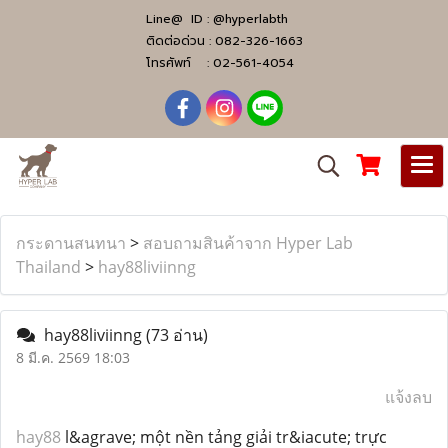
Line@ ID :
@hyperlabth
ติดต่อด่วน :
082-326-1663
โทรศัพท์ :
02-561-4054
กระดานสนทนา
>
สอบถามสินค้าจาก Hyper Lab
Thailand
>
hay88liviinng
hay88liviinng
(73 อ่าน)
8 มี.ค. 2569 18:03
แจ้งลบ
hay88
l&agrave; một nền tảng giải tr&iacute; trực