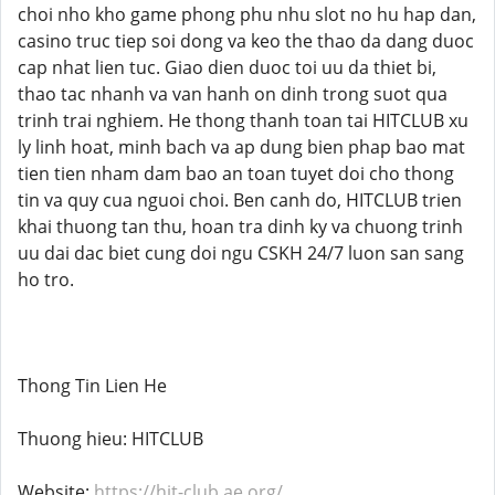
choi nho kho game phong phu nhu slot no hu hap dan,
casino truc tiep soi dong va keo the thao da dang duoc
cap nhat lien tuc. Giao dien duoc toi uu da thiet bi,
thao tac nhanh va van hanh on dinh trong suot qua
trinh trai nghiem. He thong thanh toan tai HITCLUB xu
ly linh hoat, minh bach va ap dung bien phap bao mat
tien tien nham dam bao an toan tuyet doi cho thong
tin va quy cua nguoi choi. Ben canh do, HITCLUB trien
khai thuong tan thu, hoan tra dinh ky va chuong trinh
uu dai dac biet cung doi ngu CSKH 24/7 luon san sang
ho tro.
Thong Tin Lien He
Thuong hieu: HITCLUB
Website:
https://hit-club.ae.org/