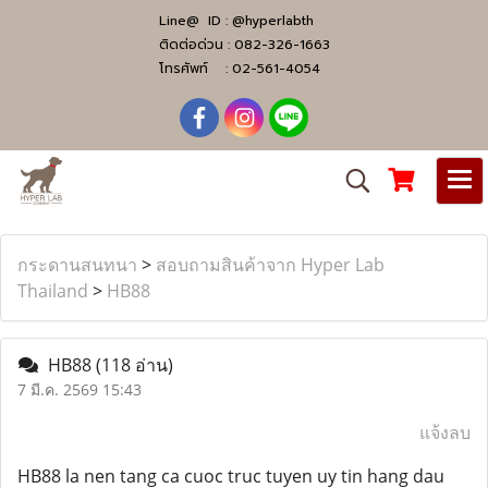
Line@ ID :
@hyperlabth
ติดต่อด่วน :
082-326-1663
โทรศัพท์ :
02-561-4054
กระดานสนทนา
>
สอบถามสินค้าจาก Hyper Lab
Thailand
>
HB88
HB88
(118 อ่าน)
7 มี.ค. 2569 15:43
แจ้งลบ
HB88 la nen tang ca cuoc truc tuyen uy tin hang dau