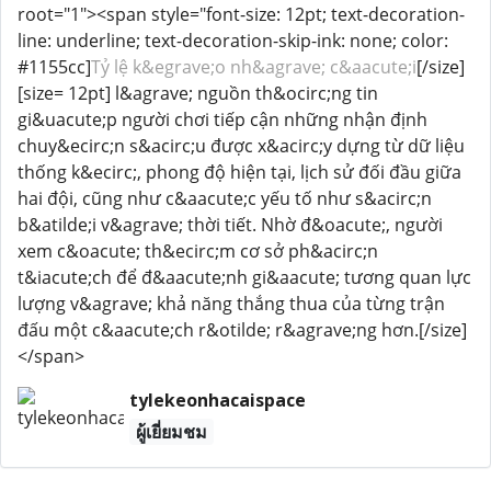
root="1"><span style="font-size: 12pt; text-decoration-
line: underline; text-decoration-skip-ink: none; color:
#1155cc]
Tỷ lệ k&egrave;o nh&agrave; c&aacute;i
[/size]
[size= 12pt] l&agrave; nguồn th&ocirc;ng tin
gi&uacute;p người chơi tiếp cận những nhận định
chuy&ecirc;n s&acirc;u được x&acirc;y dựng từ dữ liệu
thống k&ecirc;, phong độ hiện tại, lịch sử đối đầu giữa
hai đội, cũng như c&aacute;c yếu tố như s&acirc;n
b&atilde;i v&agrave; thời tiết. Nhờ đ&oacute;, người
xem c&oacute; th&ecirc;m cơ sở ph&acirc;n
t&iacute;ch để đ&aacute;nh gi&aacute; tương quan lực
lượng v&agrave; khả năng thắng thua của từng trận
đấu một c&aacute;ch r&otilde; r&agrave;ng hơn.[/size]
</span>
tylekeonhacaispace
ผู้เยี่ยมชม