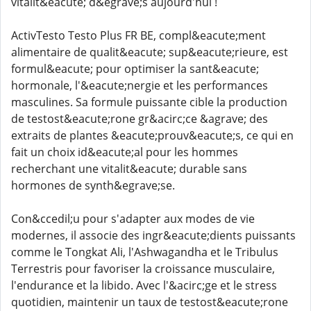
vitalit&eacute; d&egrave;s aujourd'hui !
ActivTesto Testo Plus FR BE, compl&eacute;ment
alimentaire de qualit&eacute; sup&eacute;rieure, est
formul&eacute; pour optimiser la sant&eacute;
hormonale, l'&eacute;nergie et les performances
masculines. Sa formule puissante cible la production
de testost&eacute;rone gr&acirc;ce &agrave; des
extraits de plantes &eacute;prouv&eacute;s, ce qui en
fait un choix id&eacute;al pour les hommes
recherchant une vitalit&eacute; durable sans
hormones de synth&egrave;se.
Con&ccedil;u pour s'adapter aux modes de vie
modernes, il associe des ingr&eacute;dients puissants
comme le Tongkat Ali, l'Ashwagandha et le Tribulus
Terrestris pour favoriser la croissance musculaire,
l'endurance et la libido. Avec l'&acirc;ge et le stress
quotidien, maintenir un taux de testost&eacute;rone