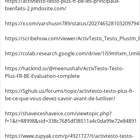
https://activtesto-testo-plus-fr-be-les-principaux-
bienfaits-2.jimdosite.com/
https://x.com/varshusin789/status/202746528103209794
https://scribehow.com/viewer/ActivTesto_Testo_Plust
https://colab.research.google.com/drive/1i59mhxm_Um
https://hackmd.io/@meenushah/ActivTesto-Testo-
Plus-FR-BE-Evaluation-complete
https://5ghub.us/forums/topic/activtesto-testo-plus-fr-
be-ce-que-vous-devez-savoir-avant-de-lutiliser/
https://shaveiceshaveice.com/viewtopic.php?
f=1&t=88998&sid=338c7685df38511a4c0da99e72e84891
https://www.zupyak.com/p/4921727/t/activtesto-testo-