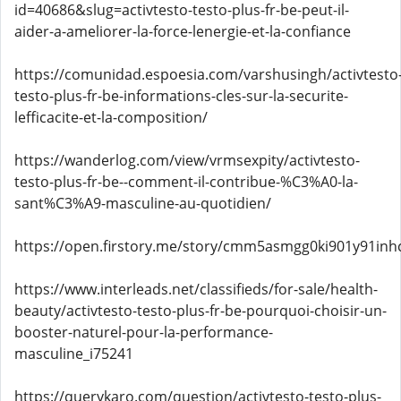
id=40686&slug=activtesto-testo-plus-fr-be-peut-il-
aider-a-ameliorer-la-force-lenergie-et-la-confiance
https://comunidad.espoesia.com/varshusingh/activtesto
testo-plus-fr-be-informations-cles-sur-la-securite-
lefficacite-et-la-composition/
https://wanderlog.com/view/vrmsexpity/activtesto-
testo-plus-fr-be--comment-il-contribue-%C3%A0-la-
sant%C3%A9-masculine-au-quotidien/
https://open.firstory.me/story/cmm5asmgg0ki901y91inh
https://www.interleads.net/classifieds/for-sale/health-
beauty/activtesto-testo-plus-fr-be-pourquoi-choisir-un-
booster-naturel-pour-la-performance-
masculine_i75241
https://querykaro.com/question/activtesto-testo-plus-