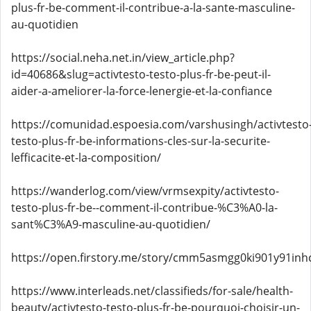
plus-fr-be-comment-il-contribue-a-la-sante-masculine-
au-quotidien
https://social.neha.net.in/view_article.php?
id=40686&slug=activtesto-testo-plus-fr-be-peut-il-
aider-a-ameliorer-la-force-lenergie-et-la-confiance
https://comunidad.espoesia.com/varshusingh/activtesto
testo-plus-fr-be-informations-cles-sur-la-securite-
lefficacite-et-la-composition/
https://wanderlog.com/view/vrmsexpity/activtesto-
testo-plus-fr-be--comment-il-contribue-%C3%A0-la-
sant%C3%A9-masculine-au-quotidien/
https://open.firstory.me/story/cmm5asmgg0ki901y91inh
https://www.interleads.net/classifieds/for-sale/health-
beauty/activtesto-testo-plus-fr-be-pourquoi-choisir-un-