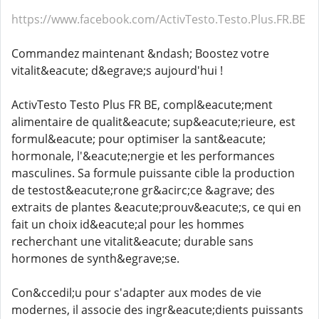
https://www.facebook.com/ActivTesto.Testo.Plus.FR.BE
Commandez maintenant &ndash; Boostez votre
vitalit&eacute; d&egrave;s aujourd'hui !
ActivTesto Testo Plus FR BE, compl&eacute;ment
alimentaire de qualit&eacute; sup&eacute;rieure, est
formul&eacute; pour optimiser la sant&eacute;
hormonale, l'&eacute;nergie et les performances
masculines. Sa formule puissante cible la production
de testost&eacute;rone gr&acirc;ce &agrave; des
extraits de plantes &eacute;prouv&eacute;s, ce qui en
fait un choix id&eacute;al pour les hommes
recherchant une vitalit&eacute; durable sans
hormones de synth&egrave;se.
Con&ccedil;u pour s'adapter aux modes de vie
modernes, il associe des ingr&eacute;dients puissants