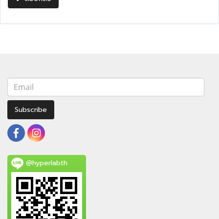
Subscribe
@hyperlabth