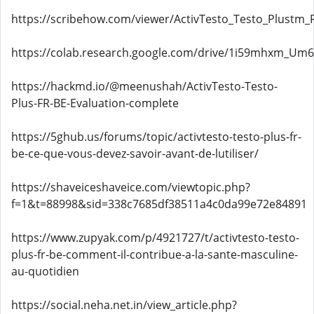
https://scribehow.com/viewer/ActivTesto_Testo_Plust
https://colab.research.google.com/drive/1i59mhxm_Um
https://hackmd.io/@meenushah/ActivTesto-Testo-
Plus-FR-BE-Evaluation-complete
https://5ghub.us/forums/topic/activtesto-testo-plus-fr-
be-ce-que-vous-devez-savoir-avant-de-lutiliser/
https://shaveiceshaveice.com/viewtopic.php?
f=1&t=88998&sid=338c7685df38511a4c0da99e72e84891
https://www.zupyak.com/p/4921727/t/activtesto-testo-
plus-fr-be-comment-il-contribue-a-la-sante-masculine-
au-quotidien
https://social.neha.net.in/view_article.php?