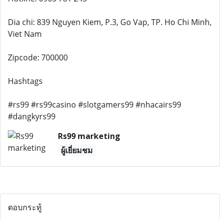
Dia chi: 839 Nguyen Kiem, P.3, Go Vap, TP. Ho Chi Minh,
Viet Nam
Zipcode: 700000
Hashtags
#rs99 #rs99casino #slotgamers99 #nhacairs99
#dangkyrs99
Rs99 marketing
ผู้เยี่ยมชม
ตอบกระทู้