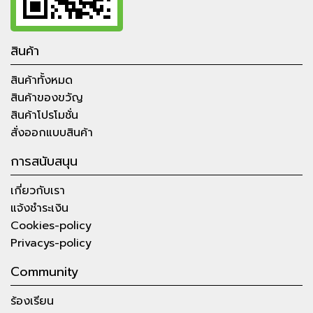
สินค้า
สินค้าทั้งหมด
สินค้าของขวัญ
สินค้าโปรโมชั่น
สั่งออกแบบสินค้า
การสนับสนุน
เกี่ยวกับเรา
แจ้งชำระเงิน
Cookies-policy
Privacys-policy
Community
ร้องเรียน