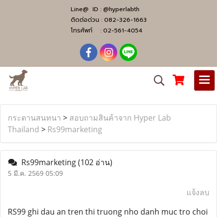
Line@ ID :
@hyperlabth
ติดต่อด่วน :
082-326-1663
โทรศัพท์ :
02-561-4054
กระดานสนทนา
>
สอบถามสินค้าจาก Hyper Lab
Thailand
>
Rs99marketing
Rs99marketing
(102 อ่าน)
5 มี.ค. 2569 05:09
แจ้งลบ
RS99 ghi dau an tren thi truong nho danh muc tro choi