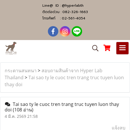
Line@ ID :
@hyperlabth
ติดต่อด่วน :
082-326-1663
โทรศัพท์ :
02-561-4054
กระดานสนทนา
>
สอบถามสินค้าจาก Hyper Lab
Thailand
>
Tai sao ty le cuoc tren trang truc tuyen luon
thay doi
Tai sao ty le cuoc tren trang truc tuyen luon thay
doi
(108 อ่าน)
4 มี.ค. 2569 21:58
แจ้งลบ