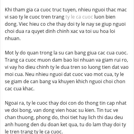
Khi tham gia ca cuoc truc tuyen, nhieu nguoi thac mac
vi sao ty le cuoc tren trang
ty le ca cuoc
luon bien
dong. Viec hieu co che thay doi ty le nay se giup nguoi
choi dua ra quyet dinh chinh xac va toi uu hoa loi
nhuan.
Mot ly do quan trong la su can bang giua cac cua cuoc.
Trang ca cuoc muon dam bao loi nhuan va giam rui ro,
vi vay ho dieu chinh ty le dua tren so luong tien dat vao
moi cua. Neu nhieu nguoi dat cuoc vao mot cua, ty le
se giam de can bang va khuyen khich nguoi choi chon
cac cua khac.
Ngoai ra, ty le cuoc thay doi con do thong tin cap nhat
ve doi bong, van dong vien hoac su kien. Tin tuc ve
chan thuong, phong do, thoi tiet hay lich thi dau deu
anh huong den du doan ket qua, tu do lam thay doi ty
le tren trang ty le ca cuoc.