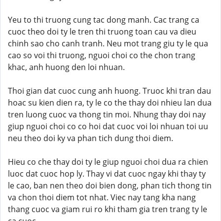
Yeu to thi truong cung tac dong manh. Cac trang ca
cuoc theo doi ty le tren thi truong toan cau va dieu
chinh sao cho canh tranh. Neu mot trang giu ty le qua
cao so voi thi truong, nguoi choi co the chon trang
khac, anh huong den loi nhuan.
Thoi gian dat cuoc cung anh huong. Truoc khi tran dau
hoac su kien dien ra, ty le co the thay doi nhieu lan dua
tren luong cuoc va thong tin moi. Nhung thay doi nay
giup nguoi choi co co hoi dat cuoc voi loi nhuan toi uu
neu theo doi ky va phan tich dung thoi diem.
Hieu co che thay doi ty le giup nguoi choi dua ra chien
luoc dat cuoc hop ly. Thay vi dat cuoc ngay khi thay ty
le cao, ban nen theo doi bien dong, phan tich thong tin
va chon thoi diem tot nhat. Viec nay tang kha nang
thang cuoc va giam rui ro khi tham gia tren trang ty le