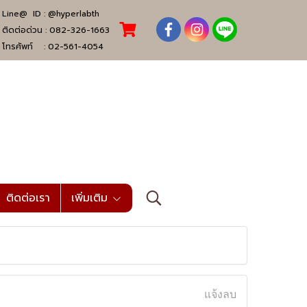
Line@ ID :
@hyperlabth
ติดต่อด่วน :
082-326-1663
โทรศัพท์ :
02-561-4054
ติดต่อเรา
เพิ่มเติม
แจ้งลบ