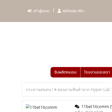
เข้าสู่ระบบ
สมัครสมาชิก
รับผลิตหมอน
โรงงานของเรา
กระดานสนทนา
>
สอบถามสินค้าจาก Hyper Lab 
11bet1itcomm
(