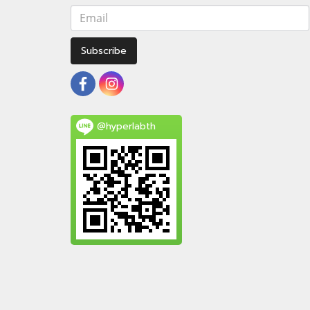
Subscribe
@hyperlabth