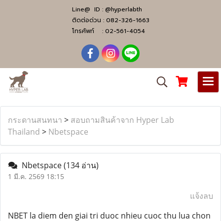
Line@ ID :
@hyperlabth
ติดต่อด่วน :
082-326-1663
โทรศัพท์ :
02-561-4054
กระดานสนทนา
>
สอบถามสินค้าจาก Hyper Lab
Thailand
>
Nbetspace
Nbetspace
(134 อ่าน)
1 มี.ค. 2569 18:15
แจ้งลบ
NBET la diem den giai tri duoc nhieu cuoc thu lua chon