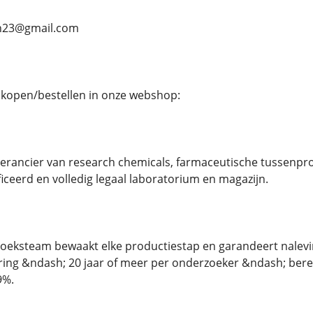
on23@gmail.com
open/bestellen in onze webshop:
verancier van research chemicals, farmaceutische tussenpr
ficeerd en volledig legaal laboratorium en magazijn.
oeksteam bewaakt elke productiestap en garandeert nalevin
ring &ndash; 20 jaar of meer per onderzoeker &ndash; bere
9%.