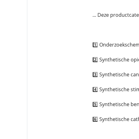
... Deze productcat
1️⃣ Onderzoekschem
2️⃣ Synthetische op
3️⃣ Synthetische c
4️⃣ Synthetische st
5️⃣ Synthetische be
6️⃣ Synthetische ca