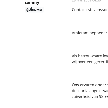
28 ก.พ. 2569 04:39
sammy
ผู้เยี่ยมชม
Contact: stevenss
Amfetaminepoeder k
Als betrouwbare le
wij over een gecerti
Ons ervaren onderz
decennialange erva
zuiverheid van 98,9