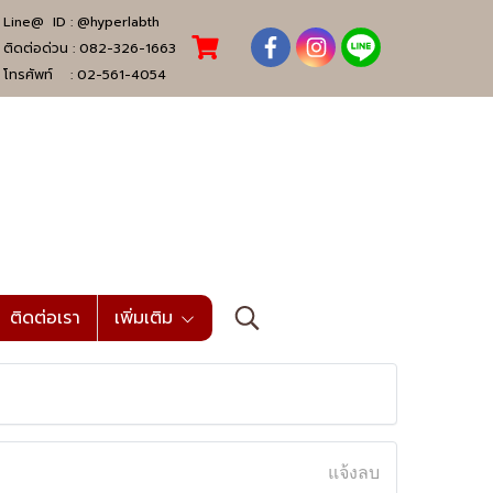
Line@ ID :
@hyperlabth
ติดต่อด่วน :
082-326-1663
โทรศัพท์ :
02-561-4054
ติดต่อเรา
เพิ่มเติม
แจ้งลบ