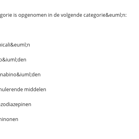
egorie is opgenomen in de volgende categorie&euml;n:
icali&euml;n
io&iuml;den
annabino&iuml;den
imulerende middelen
nzodiazepinen
thinonen