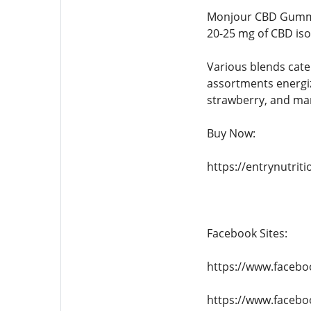
Monjour CBD Gummie
20-25 mg of CBD iso
Various blends cat
assortments energize
strawberry, and man
Buy Now:
https://entrynutri
Facebook Sites:
https://www.faceb
https://www.faceb