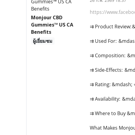
26 ก.พ. 2569 18:37
https://www.faceb
Monjour CBD
Gummies™ US CA
⇉ Product Review:
Benefits
ผู้เยี่ยมชม
⇉ Used For: &mdash;
⇉ Composition: &m
⇉ Side-Effects: &m
⇉ Rating: &mdash;
⇉ Availability: &md
⇉ Where to Buy &mda
What Makes Monjo