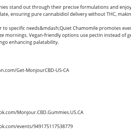
s stand out through their precise formulations and enjoya
late, ensuring pure cannabidiol delivery without THC, makin
er to specific needs&mdash;Quiet Chamomile promotes even
 mornings. Vegan-friendly options use pectin instead of gela
go enhancing palatability.
tion.com/Get-MonjourCBD-US-CA
ook.com/Monjour.CBD.Gummies.US.CA
ook.com/events/949175117538779