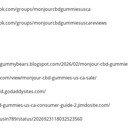
ook.com/groups/monjourcbdgummiesusca
ook.com/groups/monjourcbdgummiesuscareviews
dgummybears.blogspot.com/2026/02/monjour-cbd-gummies-
le.com/view/monjour-cbd-gummies-us-ca-sale/
yid.godaddysites.com/
d-gummies-us-ca-consumer-guide-2.jimdosite.com/
husin789/status/2026923118032523560