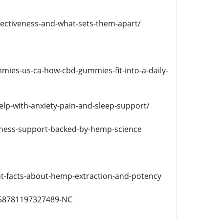
fectiveness-and-what-sets-them-apart/
mmies-us-ca-how-cbd-gummies-fit-into-a-daily-
p-with-anxiety-pain-and-sleep-support/
lness-support-backed-by-hemp-science
t-facts-about-hemp-extraction-and-potency
558781197327489-NC