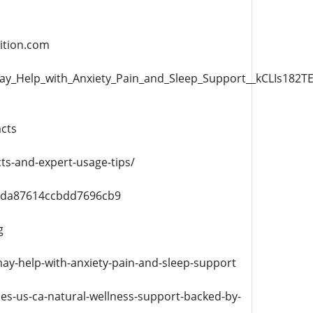
ition.com
_Help_with_Anxiety_Pain_and_Sleep_Support__kCLIs182TE
cts
ts-and-expert-usage-tips/
d0da87614ccbdd7696cb9
g
y-help-with-anxiety-pain-and-sleep-support
es-us-ca-natural-wellness-support-backed-by-