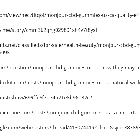
com/view/hecztltqol/monjour-cbd-gummies-us-ca-quality-ef
ory.me/story/cmm362qhg029801xh4v7t8ysl
ads.net/classifieds/for-sale/health-beauty/monjour-cbd-gu
5098
com/question/monjour-cbd-gummies-us-ca-how-they-may-hel
unbo.kit.com/posts/monjour-cbd-gummies-us-ca-natural-wel
post/show/699ffc6f7b74b71e8b96b37c?
boxonline.com/posts/monjour-cbd-gummies-us-ca-importan
oogle.com/webmasters/thread/413074419?hl=en&sjid=8838