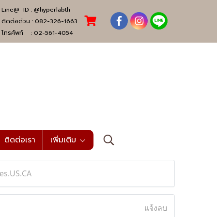
Line@ ID :
@hyperlabth
ติดต่อด่วน :
082-326-1663
โทรศัพท์ :
02-561-4054
ติดต่อเรา
เพิ่มเติม
es.US.CA
แจ้งลบ