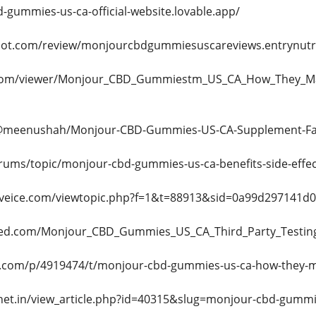
-gummies-us-ca-official-website.lovable.app/
ilot.com/review/monjourcbdgummiesuscareviews.entrynutr
.com/viewer/Monjour_CBD_Gummiestm_US_CA_How_They_May
/@meenushah/Monjour-CBD-Gummies-US-CA-Supplement-Fa
rums/topic/monjour-cbd-gummies-us-ca-benefits-side-effec
haveice.com/viewtopic.php?f=1&t=88913&sid=0a99d297141
ed.com/Monjour_CBD_Gummies_US_CA_Third_Party_Testin
.com/p/4919474/t/monjour-cbd-gummies-us-ca-how-they-ma
a.net.in/view_article.php?id=40315&slug=monjour-cbd-gummi