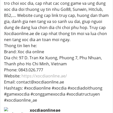
tro choi xoc dia, cap nhat cac cong game va ung dung
xoc dia doi thuong uy tin nhu Go88, Sunwin, Hitclub,
B52,.... Website cung cap link truy cap, huong dan tham
gia, danh gia nen tang va so sanh uu dai, giup nguoi
dung de dang lua chon dia chi choi phu hop. Truy cap
Xocdiaonline.ae de cap nhat thong tin moi va lua chon
nen tang xoc dia an toan moi ngay.
Thong tin lien he:
Brand: Xoc dia online
Dia chi: 97 D. Tran Ke Xuong, Phuong 7, Phu Nhuan,
Thanh pho Ho Chi Minh, Vietnam
Phone: 0843.026.777
Website:
https://xocdiaonline.ae/
Email: contact@xocdiaonline.ae
Hashtags: #xocdiaonline #xocdia #xocdiadoithuong
#gamexocdia #conggamexocdia #xocdiatructuyen
#xocdiaonline_ae
xocdiaonlineae