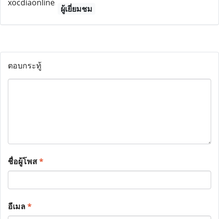
ผู้เยี่ยมชม
ตอบกระทู้
ชื่อผู้โพส
*
อีเมล
*