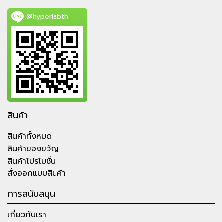
@hyperlabth
สินค้า
สินค้าทั้งหมด
สินค้าของขวัญ
สินค้าโปรโมชั่น
สั่งออกแบบสินค้า
การสนับสนุน
เกี่ยวกับเรา