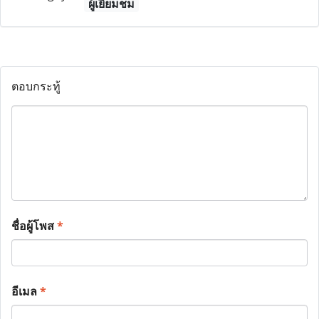
ผู้เยี่ยมชม
ตอบกระทู้
ชื่อผู้โพส
*
อีเมล
*