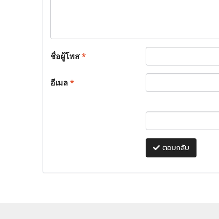
ชื่อผู้โพส
*
อีเมล
*
ตอบกลับ