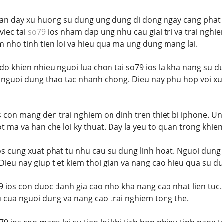
n day xu huong su dung ung dung di dong ngay cang phat
viec tai
so79
ios nham dap ung nhu cau giai tri va trai nghi
m nho tinh tien loi va hieu qua ma ung dung mang lai.
do khien nhieu nguoi lua chon tai so79 ios la kha nang su d
 nguoi dung thao tac nhanh chong. Dieu nay phu hop voi x
os con mang den trai nghiem on dinh tren thiet bi iphone. U
 ma va han che loi ky thuat. Day la yeu to quan trong khien
os cung xuat phat tu nhu cau su dung linh hoat. Nguoi dung 
. Dieu nay giup tiet kiem thoi gian va nang cao hieu qua su d
9 ios con duoc danh gia cao nho kha nang cap nhat lien tuc.
 cua nguoi dung va nang cao trai nghiem tong the.