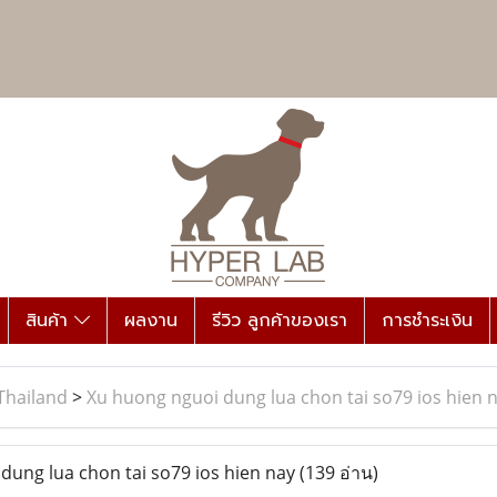
สินค้า
ผลงาน
รีวิว ลูกค้าของเรา
การชำระเงิน
Thailand
>
Xu huong nguoi dung lua chon tai so79 ios hien 
ung lua chon tai so79 ios hien nay
(139 อ่าน)