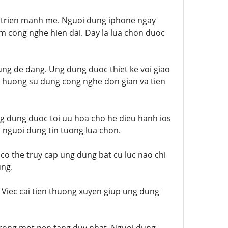
 trien manh me. Nguoi dung iphone ngay
em cong nghe hien dai. Day la lua chon duoc
ung de dang. Ung dung duoc thiet ke voi giao
u huong su dung cong nghe don gian va tien
ng dung duoc toi uu hoa cho he dieu hanh ios
 nguoi dung tin tuong lua chon.
co the truy cap ung dung bat cu luc nao chi
ung.
 Viec cai tien thuong xuyen giup ung dung