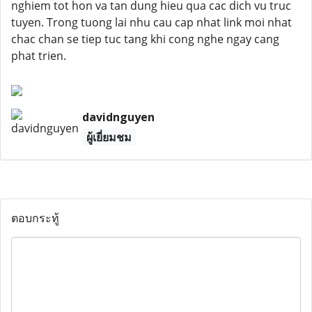
nghiem tot hon va tan dung hieu qua cac dich vu truc
tuyen. Trong tuong lai nhu cau cap nhat link moi nhat
chac chan se tiep tuc tang khi cong nghe ngay cang
phat trien.
davidnguyen
ผู้เยี่ยมชม
ตอบกระทู้