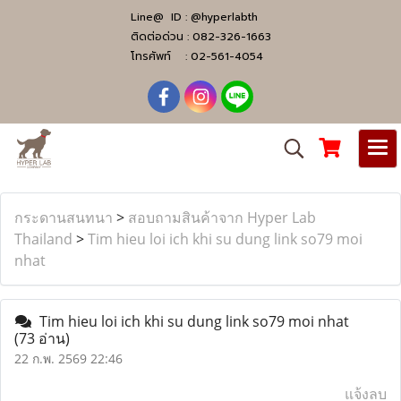
Line@ ID :
@hyperlabth
ติดต่อด่วน :
082-326-1663
โทรศัพท์ :
02-561-4054
กระดานสนทนา
>
สอบถามสินค้าจาก Hyper Lab
Thailand
>
Tim hieu loi ich khi su dung link so79 moi
nhat
Tim hieu loi ich khi su dung link so79 moi nhat
(73 อ่าน)
22 ก.พ. 2569 22:46
แจ้งลบ