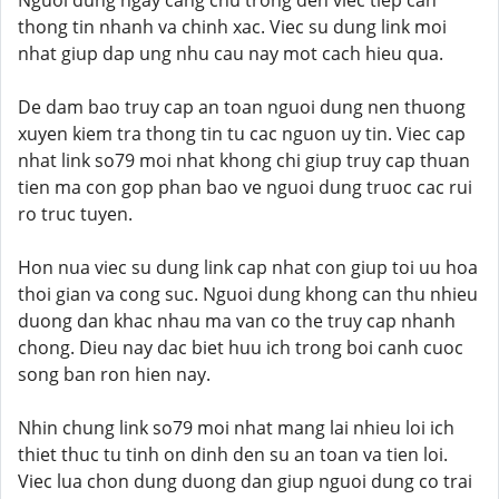
Nguoi dung ngay cang chu trong den viec tiep can
thong tin nhanh va chinh xac. Viec su dung link moi
nhat giup dap ung nhu cau nay mot cach hieu qua.
De dam bao truy cap an toan nguoi dung nen thuong
xuyen kiem tra thong tin tu cac nguon uy tin. Viec cap
nhat link so79 moi nhat khong chi giup truy cap thuan
tien ma con gop phan bao ve nguoi dung truoc cac rui
ro truc tuyen.
Hon nua viec su dung link cap nhat con giup toi uu hoa
thoi gian va cong suc. Nguoi dung khong can thu nhieu
duong dan khac nhau ma van co the truy cap nhanh
chong. Dieu nay dac biet huu ich trong boi canh cuoc
song ban ron hien nay.
Nhin chung link so79 moi nhat mang lai nhieu loi ich
thiet thuc tu tinh on dinh den su an toan va tien loi.
Viec lua chon dung duong dan giup nguoi dung co trai