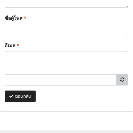
ชื่อผู้โพส
*
อีเมล
*
ตอบกลับ