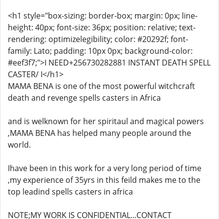
<h1 style="box-sizing: border-box; margin: 0px; line-
height: 40px; font-size: 36px; position: relative; text-
rendering: optimizelegibility; color: #20292f; font-
family: Lato; padding: 10px 0px; background-color:
#eef3f7;">I NEED+256730282881 INSTANT DEATH SPELL
CASTER/ I</h1>
MAMA BENA is one of the most powerful witchcraft
death and revenge spells casters in Africa
and is welknown for her spiritaul and magical powers
,MAMA BENA has helped many people around the
world.
Ihave been in this work for a very long period of time
,my experience of 35yrs in this feild makes me to the
top leadind spells casters in africa
NOTE;MY WORK IS CONFIDENTIAL...CONTACT