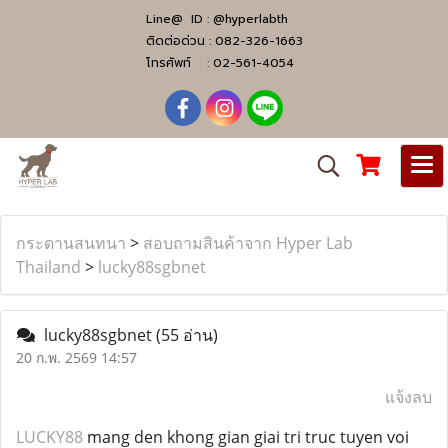
Line@ ID :
@hyperlabth
ติดต่อด่วน :
082-326-1663
โทรศัพท์ :
02-561-4054
กระดานสนทนา
>
สอบถามสินค้าจาก Hyper Lab
Thailand
>
lucky88sgbnet
lucky88sgbnet
(55 อ่าน)
20 ก.พ. 2569 14:57
แจ้งลบ
LUCKY88
mang den khong gian giai tri truc tuyen voi