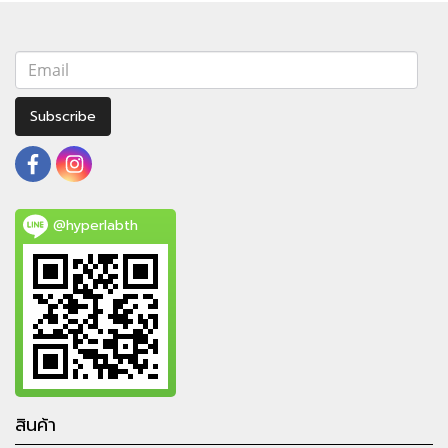
Subscribe
@hyperlabth
สินค้า