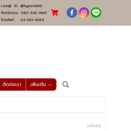
Line@ ID :
@hyperlabth
ติดต่อด่วน :
082-326-1663
โทรศัพท์ :
02-561-4054
ติดต่อเรา
เพิ่มเติม
แจ้งลบ