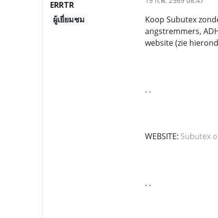
19 ก.พ. 2569 08:47
ERRTR
ผู้เยี่ยมชม
Koop Subutex zonder
angstremmers, ADHD
website (zie hieronde
. .
WEBSITE:
Subutex o
. .