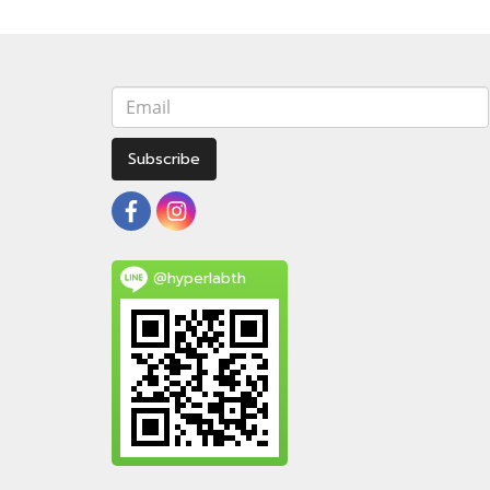
Subscribe
@hyperlabth