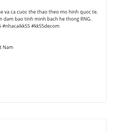
ame va ca cuoc the thao theo mo hinh quoc te.
am dam bao tinh minh bach he thong RNG.
k55 #nhacaikk55 #kk55decom
et Nam