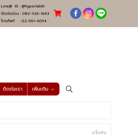
Line@ ID :
@hyperlabth
ติดต่อด่วน :
082-326-1663
โทรศัพท์ :
02-561-4054
ติดต่อเรา
เพิ่มเติม
แจ้งลบ