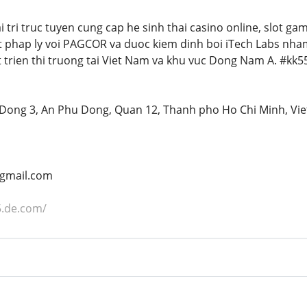
i tri truc tuyen cung cap he sinh thai casino online, slot g
et phap ly voi PAGCOR va duoc kiem dinh boi iTech Labs nh
t trien thi truong tai Viet Nam va khu vuc Dong Nam A. #k
u Dong 3, An Phu Dong, Quan 12, Thanh pho Ho Chi Minh, Vi
gmail.com
5.de.com/