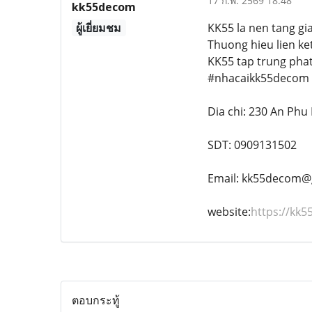
17 ก.พ. 2569 18:48
kk55decom
ผู้เยี่ยมชม
KK55 la nen tang gia
Thuong hieu lien k
KK55 tap trung pha
#nhacaikk55decom
Dia chi: 230 An Ph
SDT: 0909131502
Email: kk55decom@
website:
https://kk5
ตอบกระทู้