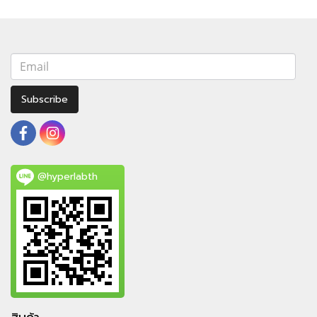
Subscribe
@hyperlabth