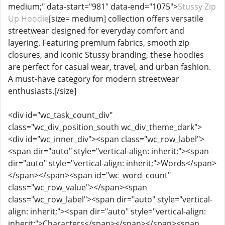
medium;" data-start="981" data-end="1075">
Stussy Zip
Up Hoodie
[size= medium] collection offers versatile
streetwear designed for everyday comfort and
layering. Featuring premium fabrics, smooth zip
closures, and iconic Stussy branding, these hoodies
are perfect for casual wear, travel, and urban fashion.
A must-have category for modern streetwear
enthusiasts.[/size]
<div id="wc_task_count_div"
class="wc_div_position_south wc_div_theme_dark">
<div id="wc_inner_div"><span class="wc_row_label">
<span dir="auto" style="vertical-align: inherit;"><span
dir="auto" style="vertical-align: inherit;">Words</span>
</span></span><span id="wc_word_count"
class="wc_row_value"></span><span
class="wc_row_label"><span dir="auto" style="vertical-
align: inherit;"><span dir="auto" style="vertical-align:
inherit;">Characters</span></span></span><span