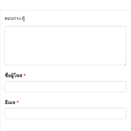
ตอบกระทู้
ชื่อผู้โพส
*
อีเมล
*