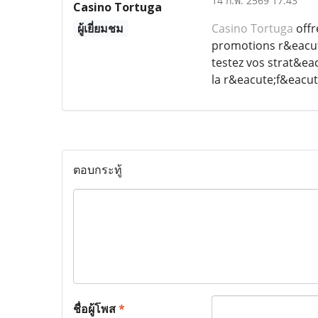
14 ก.พ. 2569 17:43
Casino Tortuga
ผู้เยี่ยมชม
Casino Tortuga
offr
promotions r&eacute
testez vos strat&ea
la r&eacute;f&eacut
ตอบกระทู้
ชื่อผู้โพส
*