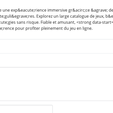
e une exp&eacute;rience immersive gr&acirc;ce &agrave; de
;guli&egrave;res. Explorez un large catalogue de jeux, b&ea
cute;gies sans risque. Fiable et amusant, <strong data-star
e;rence pour profiter pleinement du jeu en ligne.