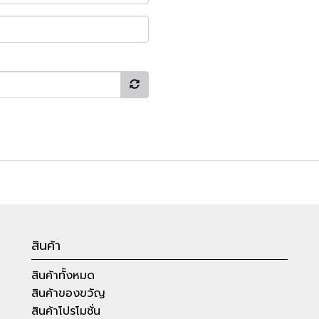
สินค้า
สินค้าทั้งหมด
สินค้าของขวัญ
สินค้าโปรโมชั่น