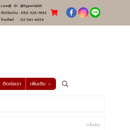
Line@ ID :
@hyperlabth
ติดต่อด่วน :
082-326-1663
โทรศัพท์ :
02-561-4054
ติดต่อเรา
เพิ่มเติม
แจ้งลบ