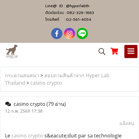
Line@ ID :
@hyperlabth
ติดต่อด่วน :
082-326-1663
โทรศัพท์ :
02-561-4054
กระดานสนทนา
>
สอบถามสินค้าจาก Hyper Lab
Thailand
>
casino crypto
casino crypto
(79 อ่าน)
12 ก.พ. 2569 17:38
แจ้งลบ
Le
casino crypto
s&eacute;duit par sa technologie