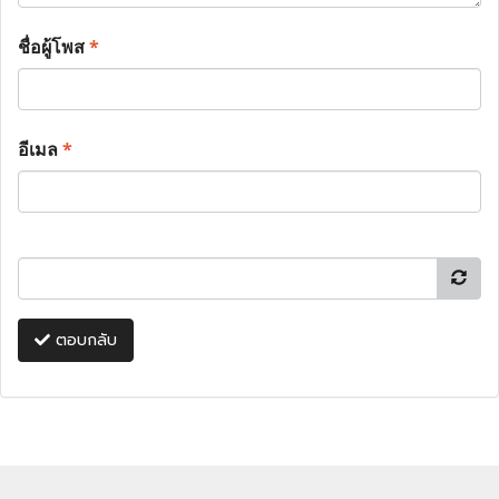
ชื่อผู้โพส
*
อีเมล
*
ตอบกลับ