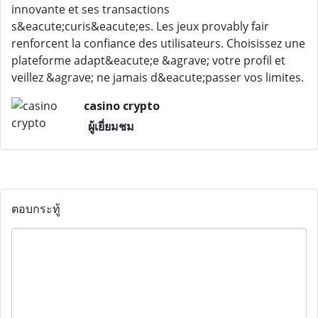
innovante et ses transactions
s&eacute;curis&eacute;es. Les jeux provably fair
renforcent la confiance des utilisateurs. Choisissez une
plateforme adapt&eacute;e &agrave; votre profil et
veillez &agrave; ne jamais d&eacute;passer vos limites.
casino crypto
ผู้เยี่ยมชม
ตอบกระทู้