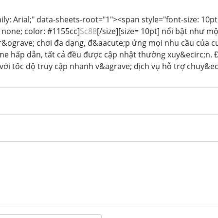
ily: Arial;" data-sheets-root="1"><span style="font-size: 10pt
 none; color: #1155cc]
Sc88
[/size][size= 10pt] nổi bật như mộ
tr&ograve; chơi đa dạng, đ&aacute;p ứng mọi nhu cầu của cư
ame hấp dẫn, tất cả đều được cập nhật thường xuy&ecirc;n. 
ới tốc độ truy cập nhanh v&agrave; dịch vụ hỗ trợ chuy&eci