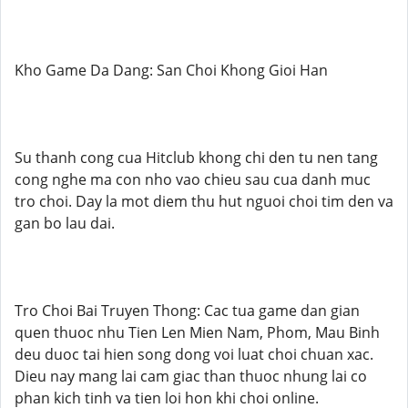
Kho Game Da Dang: San Choi Khong Gioi Han
Su thanh cong cua Hitclub khong chi den tu nen tang
cong nghe ma con nho vao chieu sau cua danh muc
tro choi. Day la mot diem thu hut nguoi choi tim den va
gan bo lau dai.
Tro Choi Bai Truyen Thong: Cac tua game dan gian
quen thuoc nhu Tien Len Mien Nam, Phom, Mau Binh
deu duoc tai hien song dong voi luat choi chuan xac.
Dieu nay mang lai cam giac than thuoc nhung lai co
phan kich tinh va tien loi hon khi choi online.