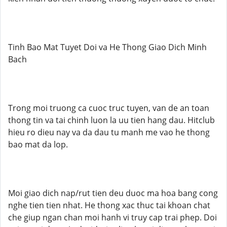
Tinh Bao Mat Tuyet Doi va He Thong Giao Dich Minh
Bach
Trong moi truong ca cuoc truc tuyen, van de an toan
thong tin va tai chinh luon la uu tien hang dau. Hitclub
hieu ro dieu nay va da dau tu manh me vao he thong
bao mat da lop.
Moi giao dich nap/rut tien deu duoc ma hoa bang cong
nghe tien tien nhat. He thong xac thuc tai khoan chat
che giup ngan chan moi hanh vi truy cap trai phep. Doi