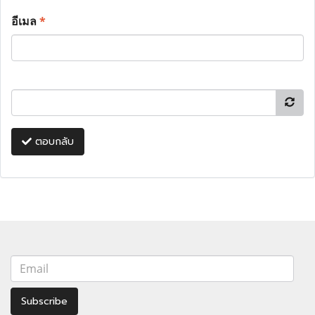
อีเมล
*
ตอบกลับ
Subscribe