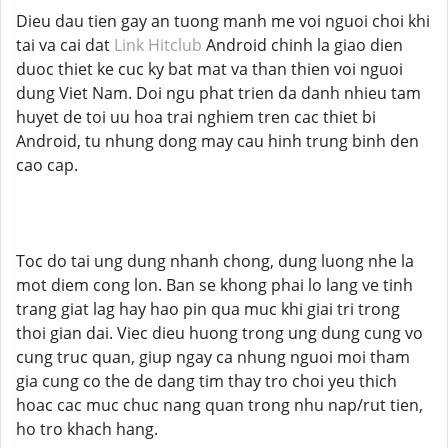
Dieu dau tien gay an tuong manh me voi nguoi choi khi
tai va cai dat
Link Hitclub
Android chinh la giao dien
duoc thiet ke cuc ky bat mat va than thien voi nguoi
dung Viet Nam. Doi ngu phat trien da danh nhieu tam
huyet de toi uu hoa trai nghiem tren cac thiet bi
Android, tu nhung dong may cau hinh trung binh den
cao cap.
Toc do tai ung dung nhanh chong, dung luong nhe la
mot diem cong lon. Ban se khong phai lo lang ve tinh
trang giat lag hay hao pin qua muc khi giai tri trong
thoi gian dai. Viec dieu huong trong ung dung cung vo
cung truc quan, giup ngay ca nhung nguoi moi tham
gia cung co the de dang tim thay tro choi yeu thich
hoac cac muc chuc nang quan trong nhu nap/rut tien,
ho tro khach hang.