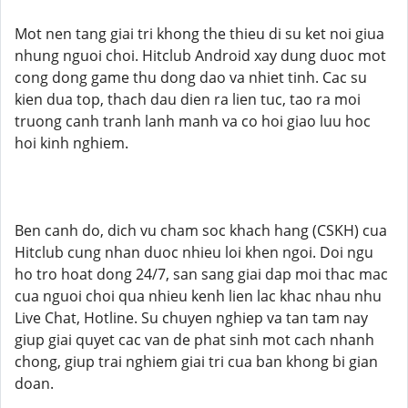
Mot nen tang giai tri khong the thieu di su ket noi giua
nhung nguoi choi. Hitclub Android xay dung duoc mot
cong dong game thu dong dao va nhiet tinh. Cac su
kien dua top, thach dau dien ra lien tuc, tao ra moi
truong canh tranh lanh manh va co hoi giao luu hoc
hoi kinh nghiem.
Ben canh do, dich vu cham soc khach hang (CSKH) cua
Hitclub cung nhan duoc nhieu loi khen ngoi. Doi ngu
ho tro hoat dong 24/7, san sang giai dap moi thac mac
cua nguoi choi qua nhieu kenh lien lac khac nhau nhu
Live Chat, Hotline. Su chuyen nghiep va tan tam nay
giup giai quyet cac van de phat sinh mot cach nhanh
chong, giup trai nghiem giai tri cua ban khong bi gian
doan.