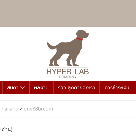
สินค้า
ผลงาน
รีวิว ลูกค้าของเรา
การชำระเงิน
Thailand
>
one88brcom
 อ่าน)