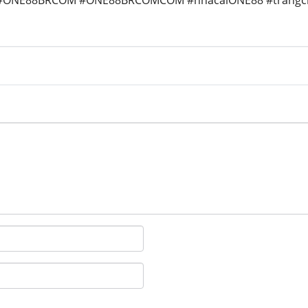
 #ONE88BRCOM #ONE88BRCOMCOM #nhacaiONE88 #trangc