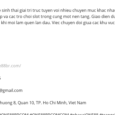
 sinh thai giai tri truc tuyen voi nhieu chuyen muc khac nh
ep va cac tro choi slot trong cung mot nen tang. Giao dien 
 khi moi lam quen lan dau. Viec chuyen doi giua cac khu vuc
ne88br.com/
6
@gmail.com
 Phuong 8, Quan 10, TP. Ho Chi Minh, Viet Nam