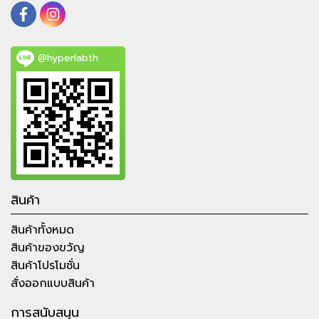
@hyperlabth
สินค้า
สินค้าทั้งหมด
สินค้าของขวัญ
สินค้าโปรโมชั่น
สั่งออกแบบสินค้า
การสนับสนุน