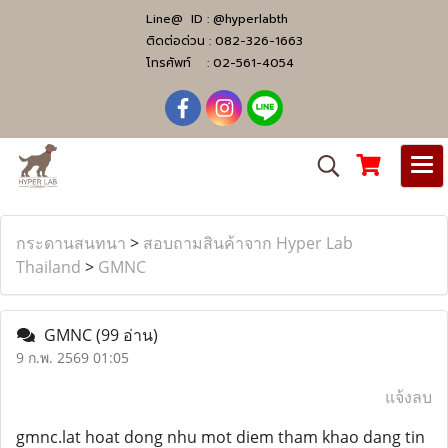
Line@ ID :
@hyperlabth
ติดต่อด่วน :
082-326-1663
โทรศัพท์ :
02-561-4054
กระดานสนทนา
>
สอบถามสินค้าจาก Hyper Lab
Thailand
>
GMNC
GMNC
(99 อ่าน)
9 ก.พ. 2569 01:05
แจ้งลบ
gmnc.lat hoat dong nhu mot diem tham khao dang tin