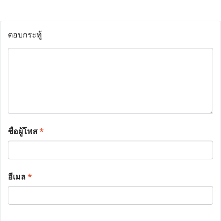
ตอบกระทู้
ชื่อผู้โพส
*
อีเมล
*