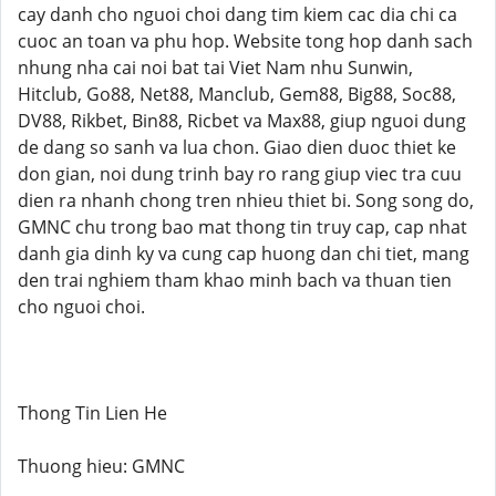
cay danh cho nguoi choi dang tim kiem cac dia chi ca
cuoc an toan va phu hop. Website tong hop danh sach
nhung nha cai noi bat tai Viet Nam nhu Sunwin,
Hitclub, Go88, Net88, Manclub, Gem88, Big88, Soc88,
DV88, Rikbet, Bin88, Ricbet va Max88, giup nguoi dung
de dang so sanh va lua chon. Giao dien duoc thiet ke
don gian, noi dung trinh bay ro rang giup viec tra cuu
dien ra nhanh chong tren nhieu thiet bi. Song song do,
GMNC chu trong bao mat thong tin truy cap, cap nhat
danh gia dinh ky va cung cap huong dan chi tiet, mang
den trai nghiem tham khao minh bach va thuan tien
cho nguoi choi.
Thong Tin Lien He
Thuong hieu: GMNC