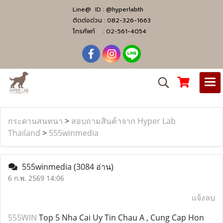
Line@ ID :
@hyperlabth
ติดต่อด่วน :
082-326-1663
โทรศัพท์ :
02-561-4054
กระดานสนทนา
>
สอบถามสินค้าจาก Hyper Lab
Thailand
>
555winmedia
555winmedia
(3084 อ่าน)
6 ก.พ. 2569 14:06
แจ้งลบ
555WIN
Top 5 Nha Cai Uy Tin Chau A , Cung Cap Hon