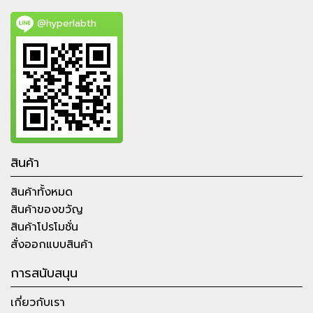
@hyperlabth
สินค้า
สินค้าทั้งหมด
สินค้าของขวัญ
สินค้าโปรโมชั่น
สั่งออกแบบสินค้า
การสนับสนุน
เกี่ยวกับเรา