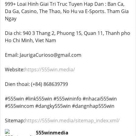
999+ Loai Hinh Giai Tri Truc Tuyen Hap Dan : Ban Ca,
Da Ga, Casino, The Thao, No Hu va E-Sports. Tham Gia
Ngay
Dia chi: 940 3 Thang 2, Phuong 15, Quan 11, Thanh pho
Ho Chi Minh, Viet Nam
Email: JaurigaCurioso@gmail.com
Website:
https://555win.media/
Dien thoai: (+84) 868639799
#555win #link555win #555wininfo #nhacai555win
#555wincom #dangky555win #dangnhap555win
Sitemap:
https://555win.media/sitemap_index.xml/
555winmedia