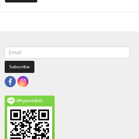
Subscribe
@hyperlabth