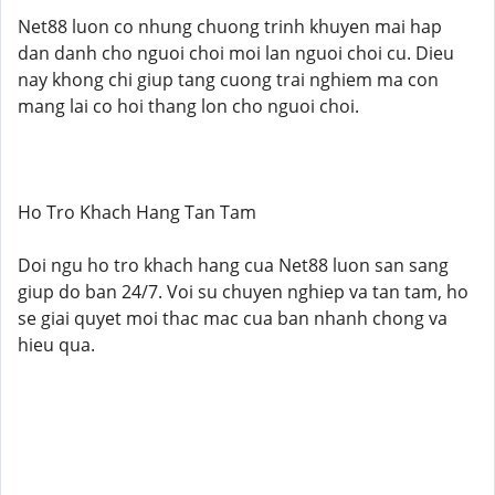
Net88 luon co nhung chuong trinh khuyen mai hap
dan danh cho nguoi choi moi lan nguoi choi cu. Dieu
nay khong chi giup tang cuong trai nghiem ma con
mang lai co hoi thang lon cho nguoi choi.
Ho Tro Khach Hang Tan Tam
Doi ngu ho tro khach hang cua Net88 luon san sang
giup do ban 24/7. Voi su chuyen nghiep va tan tam, ho
se giai quyet moi thac mac cua ban nhanh chong va
hieu qua.