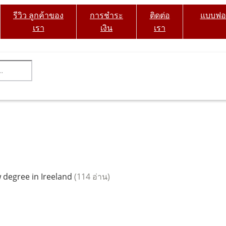
รีวิว ลูกค้าของ
การชำระ
ติดต่อ
แบบฟอร
เรา
เงิน
เรา
The best site to order an Institute of Technology Carlow deg
w degree in Ireeland
(114 อ่าน)