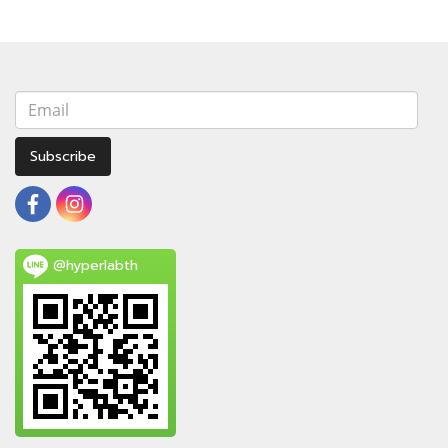
Subscribe
@hyperlabth