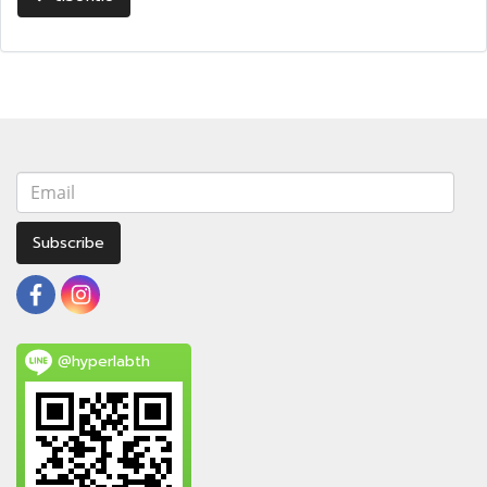
Subscribe
@hyperlabth