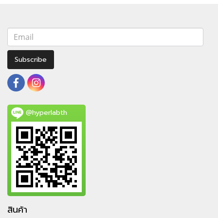
Subscribe
@hyperlabth
สินค้า