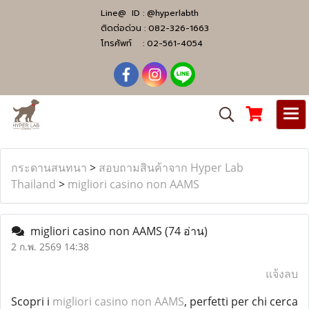
Line@ ID :
@hyperlabth
ติดต่อด่วน :
082-326-1663
โทรศัพท์ :
02-561-4054
กระดานสนทนา
>
สอบถามสินค้าจาก Hyper Lab
Thailand
>
migliori casino non AAMS
migliori casino non AAMS
(74 อ่าน)
2 ก.พ. 2569 14:38
แจ้งลบ
Scopri i
migliori casino non AAMS
, perfetti per chi cerca