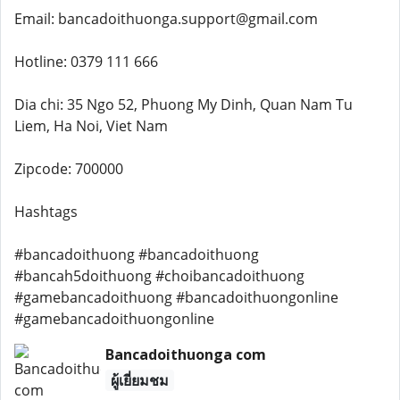
Email: bancadoithuonga.support@gmail.com
Hotline: 0379 111 666
Dia chi: 35 Ngo 52, Phuong My Dinh, Quan Nam Tu
Liem, Ha Noi, Viet Nam
Zipcode: 700000
Hashtags
#bancadoithuong #bancadoithuong
#bancah5doithuong #choibancadoithuong
#gamebancadoithuong #bancadoithuongonline
#gamebancadoithuongonline
Bancadoithuonga com
ผู้เยี่ยมชม