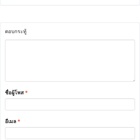
ตอบกระทู้
ชื่อผู้โพส
*
อีเมล
*