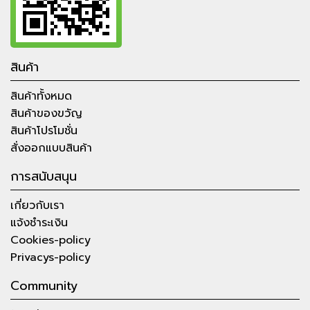
สินค้า
สินค้าทั้งหมด
สินค้าของขวัญ
สินค้าโปรโมชั่น
สั่งออกแบบสินค้า
การสนับสนุน
เกี่ยวกับเรา
แจ้งชำระเงิน
Cookies-policy
Privacys-policy
Community