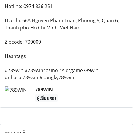
Hotline: 0974 836 251
Dia chi: 66A Nguyen Pham Tuan, Phuong 9, Quan 6,
Thanh pho Ho Chi Minh, Viet Nam
Zipcode: 700000
Hashtags
#789win #789wincasino #slotgame789win
#nhacai789win #dangky789win
789WIN
ผู้เยี่ยมชม
ตอบกระทู้