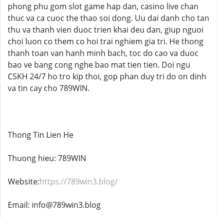
phong phu gom slot game hap dan, casino live chan
thuc va ca cuoc the thao soi dong. Uu dai danh cho tan
thu va thanh vien duoc trien khai deu dan, giup nguoi
choi luon co them co hoi trai nghiem gia tri. He thong
thanh toan van hanh minh bach, toc do cao va duoc
bao ve bang cong nghe bao mat tien tien. Doi ngu
CSKH 24/7 ho tro kip thoi, gop phan duy tri do on dinh
va tin cay cho 789WIN.
Thong Tin Lien He
Thuong hieu: 789WIN
Website:
https://789win3.blog/
Email: info@789win3.blog