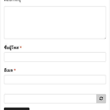
ชื่อผู้โพส
*
อีเมล
*