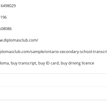
16498029
5196
s08086
ww.diplomasclub.com/
diplomasclub.com/sample/ontario-secondary-school-transcr
oma, buy transcript, buy ID card, buy driving licence