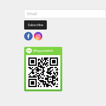
Subscribe
@hyperlabth