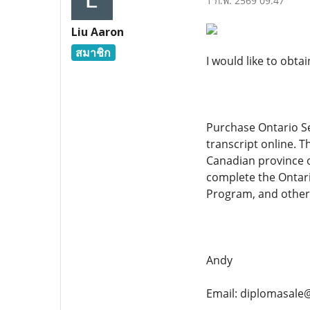
1 ก.พ. 2569 09:47
Liu Aaron
สมาชิก
I would like to obta
Purchase Ontario Se
transcript online. 
Canadian province of
complete the Ontari
Program, and other
Andy
Email: diplomasale