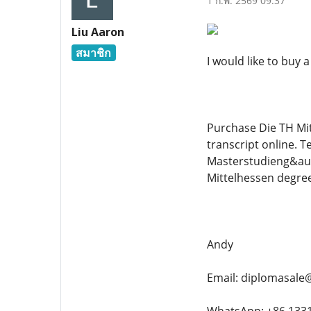
1 ก.พ. 2569 09:37
Liu Aaron
สมาชิก
I would like to buy 
Purchase Die TH Mit
transcript online. 
Masterstudieng&aum
Mittelhessen degre
Andy
Email: diplomasale