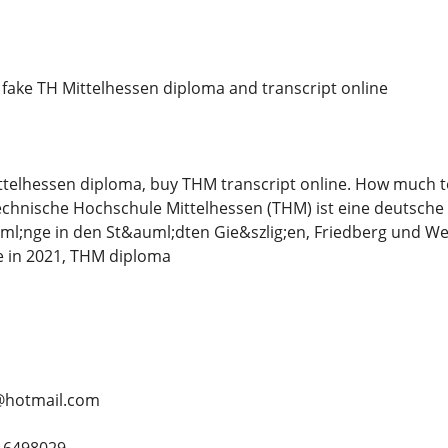
a fake TH Mittelhessen diploma and transcript online
telhessen diploma, buy THM transcript online. How much to
Technische Hochschule Mittelhessen (THM) ist eine deutsche
l;nge in den St&auml;dten Gie&szlig;en, Friedberg und Wet
e in 2021, THM diploma
@hotmail.com