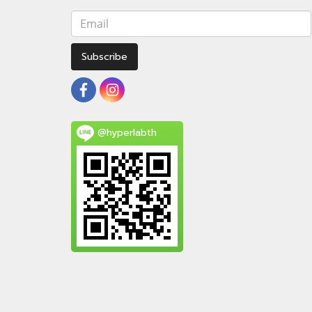
Subscribe
@hyperlabth