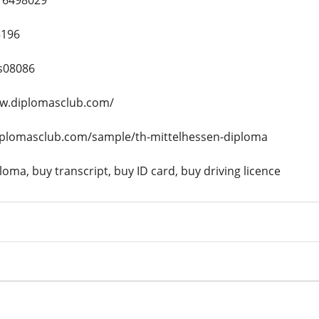
16498029
5196
s08086
ww.diplomasclub.com/
diplomasclub.com/sample/th-mittelhessen-diploma
oma, buy transcript, buy ID card, buy driving licence