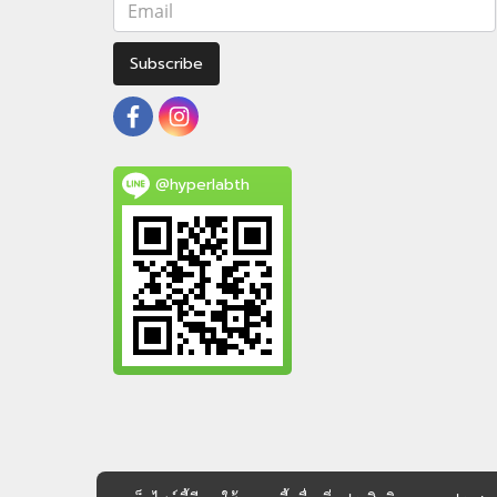
Subscribe
@hyperlabth