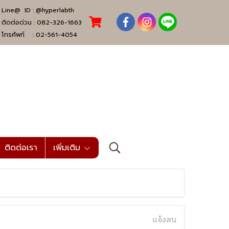
Line@ ID :
@hyperlabth
ติดต่อด่วน :
082-326-1663
โทรศัพท์ :
02-561-4054
ติดต่อเรา
เพิ่มเติม
แจ้งลบ