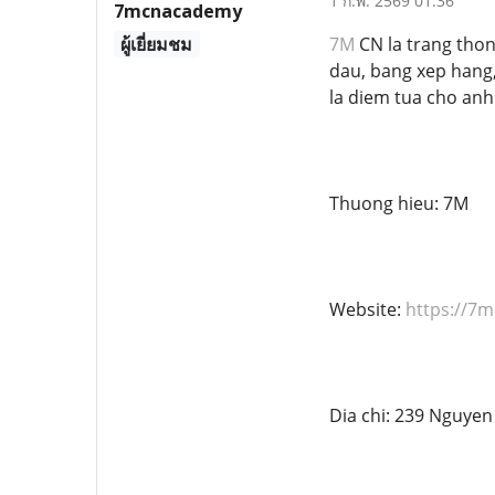
1 ก.พ. 2569 01:36
7mcnacademy
ผู้เยี่ยมชม
7M
CN la trang thong
dau, bang xep hang,
la diem tua cho anh
Thuong hieu: 7M
Website:
https://7
Dia chi: 239 Nguye