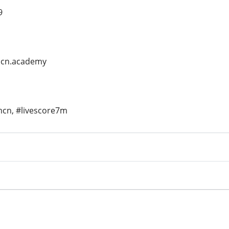
9
mcn.academy
cn, #livescore7m