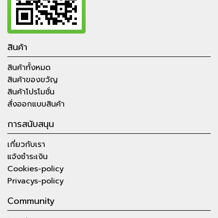
สินค้า
สินค้าทั้งหมด
สินค้าของขวัญ
สินค้าโปรโมชั่น
สั่งออกแบบสินค้า
การสนับสนุน
เกี่ยวกับเรา
แจ้งชำระเงิน
Cookies-policy
Privacys-policy
Community