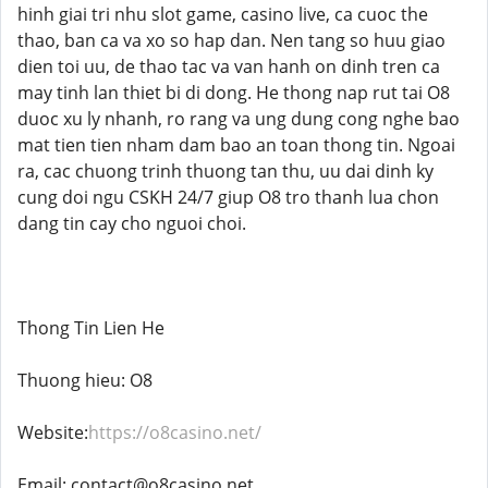
hinh giai tri nhu slot game, casino live, ca cuoc the
thao, ban ca va xo so hap dan. Nen tang so huu giao
dien toi uu, de thao tac va van hanh on dinh tren ca
may tinh lan thiet bi di dong. He thong nap rut tai O8
duoc xu ly nhanh, ro rang va ung dung cong nghe bao
mat tien tien nham dam bao an toan thong tin. Ngoai
ra, cac chuong trinh thuong tan thu, uu dai dinh ky
cung doi ngu CSKH 24/7 giup O8 tro thanh lua chon
dang tin cay cho nguoi choi.
Thong Tin Lien He
Thuong hieu: O8
Website:
https://o8casino.net/
Email: contact@o8casino.net